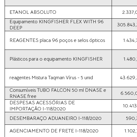
ETANOL ABSOLUTO
2.337,
Equipamento KINGFISHER FLEX WITH 96
305.843,
DEEP
REAGENTES placa 96 poços e selos ópticos
1.434,
Plásticos para o equipamento KINGFISHER
1.480
reagentes Mistura Taqman Vírus - 5 unid
43.629,
Consumíveis TUBO FALCON 50 ml DNASE e
6.560,
RNASE free
DESPESAS ACESSÓRIAS DE
10.413
IMPORTAÇÃO I-118/2020
DESEMBARAÇO ADUANEIRO I-118/2020
590,
AGENCIAMENTO DE FRETE I-118/2020
1.102