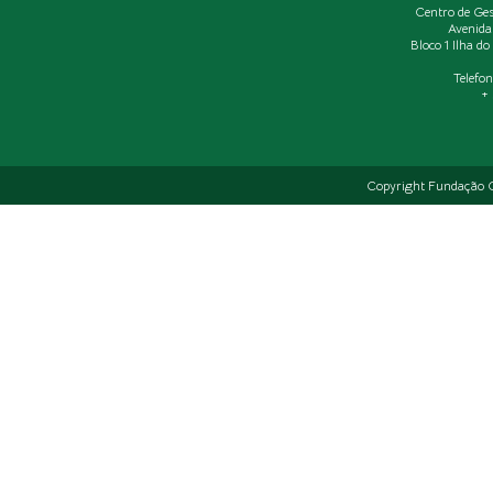
Centro de Ge
Avenida
Bloco 1 Ilha d
Telefo
+ 
Copyright Fundação C