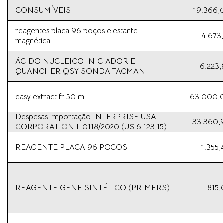
CONSUMÍVEIS
19.366,
reagentes placa 96 poços e estante
4.673
magnética
ÁCIDO NUCLEICO INICIADOR E
6.223,
QUANCHER QSY SONDA TACMAN
easy extract fr 50 ml
63.000,
Despesas Importação INTERPRISE USA
33.360,
CORPORATION I-0118/2020 (U$ 6.123,15)
REAGENTE PLACA 96 POCOS
1.355
REAGENTE GENE SINTÉTICO (PRIMERS)
815,